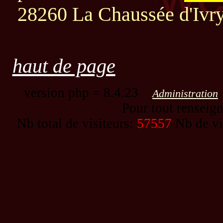
28260 La Chaussée d'Ivry 
haut de page
version php = 8.4.23
Administration
Pour tout renseig
Nb total de visiteurs:
57557
Nb de vi