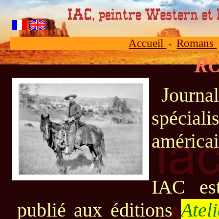
Accueil
Romans
-
R
Journaliste pour des magazines
spécial
américai
IAC es
publié aux éditions
Atel